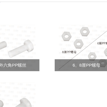
5外六角PP螺丝
6、8厘PP螺母