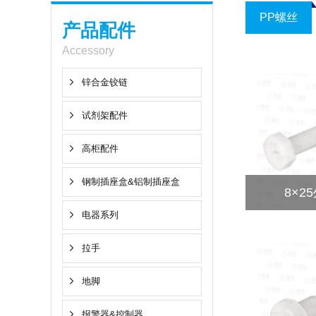
PP螺丝
产品配件
Accessory
锌合金铰链
试剂架配件
高柜配件
钢制插座盒&铝制插座盒
8×2
电器系列
拉手
地脚
报警器&控制器