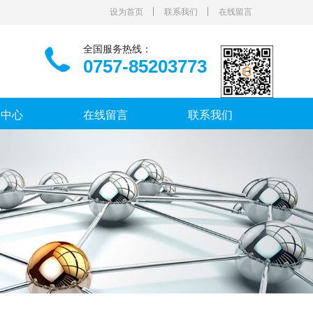
设为首页
联系我们
在线留言
全国服务热线：
0757-85203773
闻中心
在线留言
联系我们