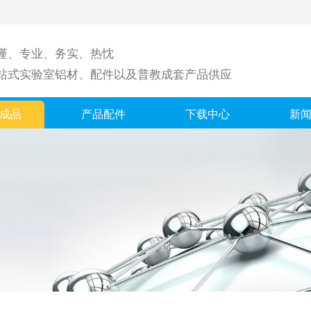
谨、专业、务实、热忱
站式实验室铝材、配件以及普教成套产品供应
成品
产品配件
下载中心
新